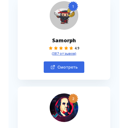
1
Samorph
4.9
(387 отзывов)
Смотреть
2