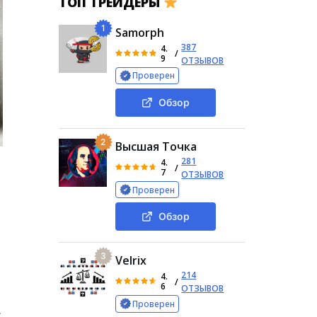
ТОП ТРЕЙДЕРЫ
1
Samorph
387
4.
/
9
ОТЗЫВОВ
Проверен
Обзор
2
Высшая Точка
281
4.
/
7
ОТЗЫВОВ
Проверен
Обзор
3
Velrix
214
4.
/
6
ОТЗЫВОВ
Проверен
…