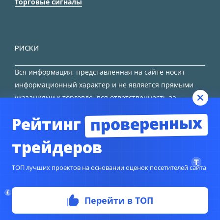
Торговые сигналы
РИСКИ
Вся информация, представленная на сайте носит
информационный характер и не является прямыми
указаниями к торговле, вся ответственность за
принятие решения остается за трейдером.
проверенных
Рейтинг
HTML карта сайта
трейдеров
ТОП лучших проектов на основании оценок посетителей сайта
Перейти в ТОП
© Copyright 2024
TORFOREX.COM