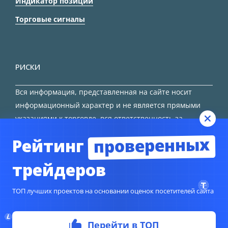
Индикатор позиций
Торговые сигналы
РИСКИ
Вся информация, представленная на сайте носит
информационный характер и не является прямыми
указаниями к торговле, вся ответственность за
принятие решения остается за трейдером.
проверенных
Рейтинг
HTML карта сайта
трейдеров
ТОП лучших проектов на основании оценок посетителей сайта
© Copyright 2024
TORFOREX.COM
Перейти в ТОП