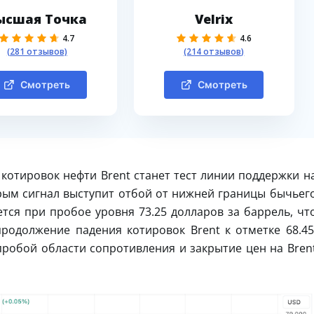
ысшая Точка
Velrix
4.7
4.6
(281 отзывов)
(214 отзывов)
Смотреть
Смотреть
котировок нефти Brent станет тест линии поддержки н
орым сигнал выступит отбой от нижней границы бычьег
тся при пробое уровня 73.25 долларов за баррель, чт
родолжение падения котировок Brent к отметке 68.45
робой области сопротивления и закрытие цен на Bren