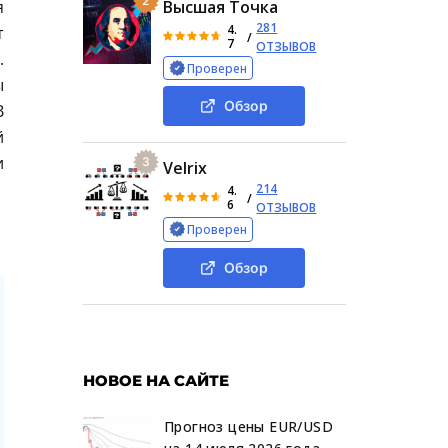
2
я
Высшая Точка
281
4.
т
/
7
ОТЗЫВОВ
.
Проверен
ы
Обзор
В
й
и
3
Velrix
214
4.
/
6
ОТЗЫВОВ
Проверен
Обзор
НОВОЕ НА САЙТЕ
Прогноз цены EUR/USD