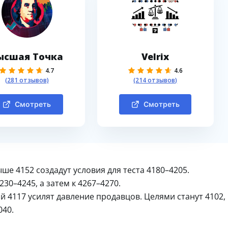
ысшая Точка
Velrix
4.7
4.6
(281 отзывов)
(214 отзывов)
Смотреть
Смотреть
ше 4152 создадут условия для теста 4180–4205.
30–4245, а затем к 4267–4270.
й 4117 усилят давление продавцов. Целями станут 4102,
040.