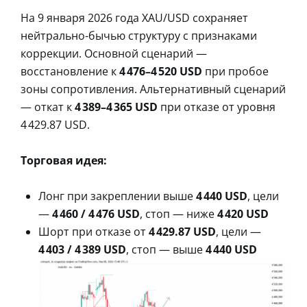
На 9 января 2026 года XAU/USD сохраняет
нейтрально-бычью структуру с признаками
коррекции. Основной сценарий —
восстановление к
4 476–4 520 USD
при пробое
зоны сопротивления. Альтернативный сценарий
— откат к
4 389–4 365 USD
при отказе от уровня
4 429.87 USD.
Торговая идея:
Лонг при закреплении выше
4 440 USD
, цели
—
4 460 / 4 476 USD
, стоп — ниже
4 420 USD
Шорт при отказе от
4 429.87 USD
, цели —
4 403 / 4 389 USD
, стоп — выше
4 440 USD