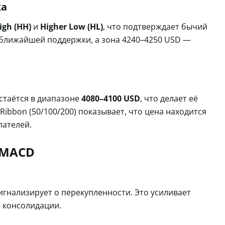
ка
igh (HH)
и
Higher Low (HL)
, что подтверждает бычий
 ближайшей поддержки, а зона 4240–4250 USD —
стаётся в диапазоне
4080–4100 USD
, что делает её
ibbon (50/100/200) показывает, что цена находится
пателей.
 MACD
сигнализирует о перекупленности. Это усиливает
 консолидации.