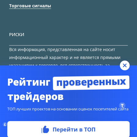
Торговые сигналы
РИСКИ
Вся информация, представленная на сайте носит
информационный характер и не является прямыми
указаниями к торговле, вся ответственность за
принятие решения остается за трейдером.
проверенных
Рейтинг
HTML карта сайта
трейдеров
ТОП лучших проектов на основании оценок посетителей сайта
© Copyright 2024
TORFOREX.COM
Перейти в ТОП