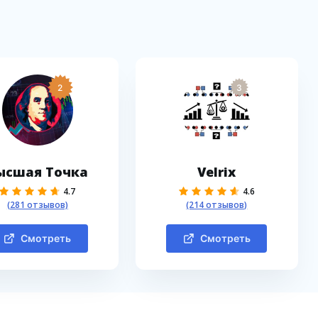
2
3
ысшая Точка
Velrix
4.7
4.6
(281 отзывов)
(214 отзывов)
Смотреть
Смотреть