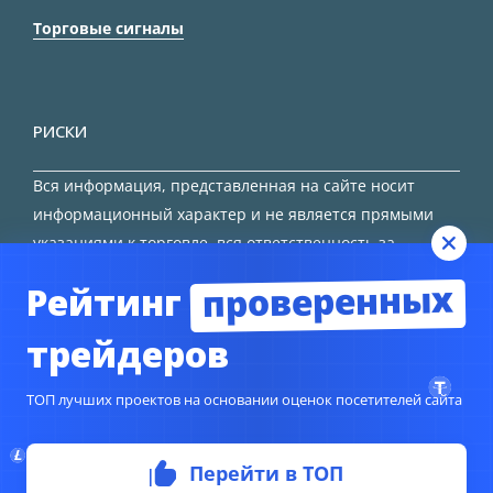
Торговые сигналы
РИСКИ
Вся информация, представленная на сайте носит
информационный характер и не является прямыми
указаниями к торговле, вся ответственность за
принятие решения остается за трейдером.
проверенных
Рейтинг
HTML карта сайта
трейдеров
ТОП лучших проектов на основании оценок посетителей сайта
Перейти в ТОП
© Copyright 2024
TORFOREX.COM