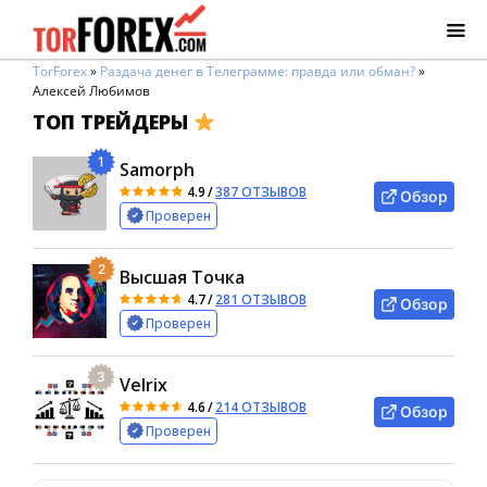
TorForex
»
Раздача денег в Телеграмме: правда или обман?
»
Алексей Любимов
ТОП ТРЕЙДЕРЫ
1
Samorph
4.9
/
387 ОТЗЫВОВ
Обзор
Проверен
2
Высшая Точка
4.7
/
281 ОТЗЫВОВ
Обзор
Проверен
3
Velrix
4.6
/
214 ОТЗЫВОВ
Обзор
Проверен