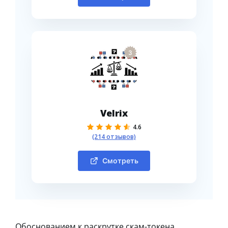
3
Velrix
4.6
(214 отзывов)
Смотреть
Обоснованием к раскрутке скам-токена