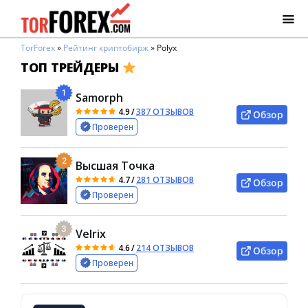
TorForex
»
Рейтинг криптобирж
»
Polyx
ТОП ТРЕЙДЕРЫ
1
Samorph
4.9
/
387 ОТЗЫВОВ
Обзор
Проверен
2
Высшая Точка
4.7
/
281 ОТЗЫВОВ
Обзор
Проверен
3
Velrix
4.6
/
214 ОТЗЫВОВ
Обзор
Проверен