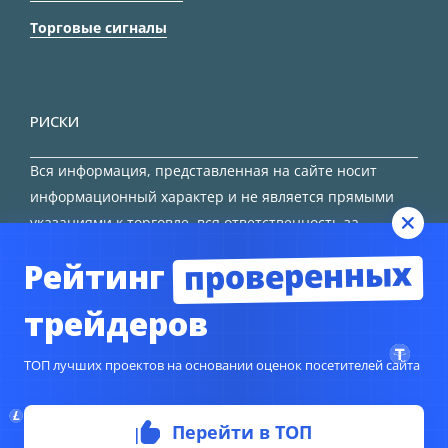
Торговые сигналы
РИСКИ
Вся информация, представленная на сайте носит
информационный характер и не является прямыми
указаниями к торговле, вся ответственность за
принятие решения остается за трейдером.
проверенных
Рейтинг
HTML карта сайта
трейдеров
ТОП лучших проектов на основании оценок посетителей сайта
© Copyright 2024
TORFOREX.COM
Перейти в ТОП