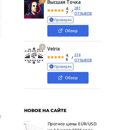
2
Высшая Точка
281
4.
/
7
ОТЗЫВОВ
Проверен
Биография Евгения Андрианова
Карьерный рост и у
Обзор
3
Velrix
214
4.
/
6
ОТЗЫВОВ
Проверен
Обзор
НОВОЕ НА САЙТЕ
и
Прогноз цены EUR/USD