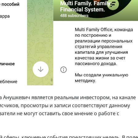
ра Анушкевич является реальным инвестором, на канале
исчиков, просмотры и записи соответствуют данному
атели не могут оставить свое мнение о работе с
й сферы, ключевые события предстоящих недель. В поле