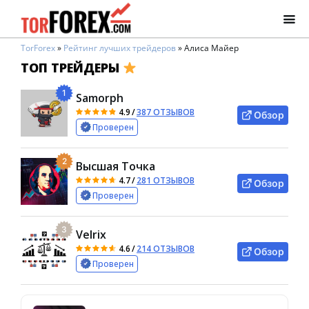
TorForex
»
Рейтинг лучших трейдеров
»
Алиса Майер
ТОП ТРЕЙДЕРЫ
1
Samorph
4.9
/
387 ОТЗЫВОВ
Обзор
Проверен
2
Высшая Точка
4.7
/
281 ОТЗЫВОВ
Обзор
Проверен
3
Velrix
4.6
/
214 ОТЗЫВОВ
Обзор
Проверен