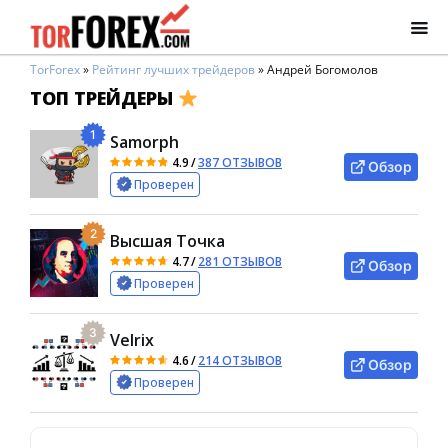
TorForex
»
Рейтинг лучших трейдеров
»
Андрей Богомолов
ТОП ТРЕЙДЕРЫ
1
Samorph
4.9
/
387 ОТЗЫВОВ
Обзор
Проверен
2
Высшая Точка
4.7
/
281 ОТЗЫВОВ
Обзор
Проверен
3
Velrix
4.6
/
214 ОТЗЫВОВ
Обзор
Проверен