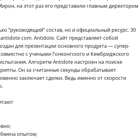
ирон, на этот раз его представили главным директоро
ко “руководящий” состав, но и официальный ресурс. 30
antidote com. Antidote. Сайт представляет собой
оздан для презентации основного продукта — супер-
и совместно с учеными Гонконгского и Кембриджского
испытания. Алгоритм Antidote настроен на поиске
крипты. Он за считанные секунды обрабатывает
венно заключает сделки. Ведь именно от скорости
о.
итают
вно;
обмена опытом;