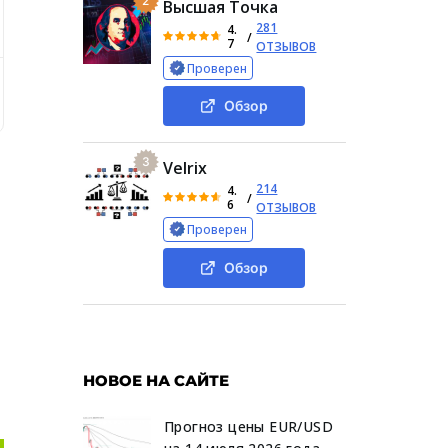
2
Высшая Точка
281
4.
/
7
ОТЗЫВОВ
Проверен
Информация о проекте
Соцсети проекта
Мнение
Обзор
3
Velrix
214
4.
/
6
ОТЗЫВОВ
Проверен
Обзор
о
НОВОЕ НА САЙТЕ
Прогноз цены EUR/USD