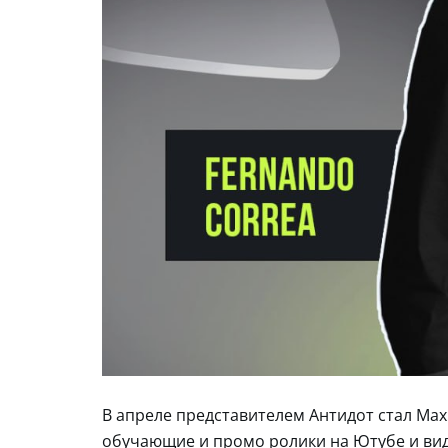
В апреле представителем Антидот стал Max 
обучающие и промо ролики на Ютубе и вид