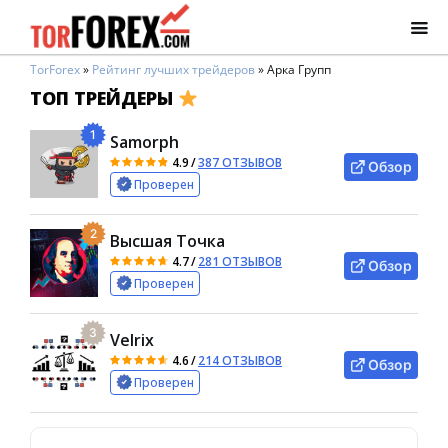
TorForex
»
Рейтинг лучших трейдеров
»
Арка Групп
ТОП ТРЕЙДЕРЫ
1
Samorph
4.9
/
387 ОТЗЫВОВ
Обзор
Проверен
2
Высшая Точка
4.7
/
281 ОТЗЫВОВ
Обзор
Проверен
3
Velrix
4.6
/
214 ОТЗЫВОВ
Обзор
Проверен