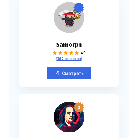
1
Samorph
4.9
(387 отзывов)
Смотреть
2