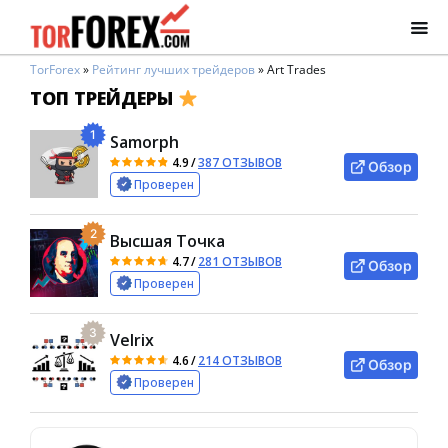
TorForex
»
Рейтинг лучших трейдеров
»
Art Trades
ТОП ТРЕЙДЕРЫ
1
Samorph
4.9
/
387 ОТЗЫВОВ
Обзор
Проверен
2
Высшая Точка
4.7
/
281 ОТЗЫВОВ
Обзор
Проверен
3
Velrix
4.6
/
214 ОТЗЫВОВ
Обзор
Проверен