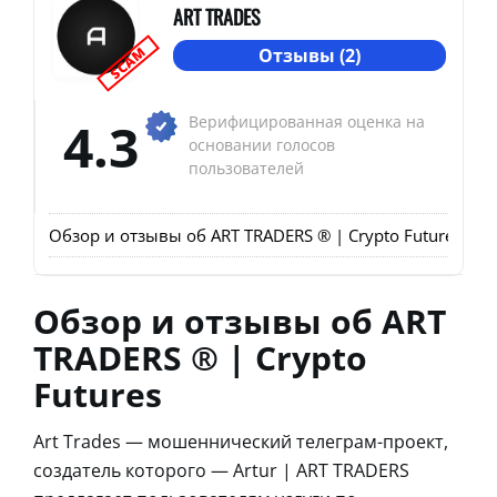
ART TRADES
SCAM
Отзывы (2)
4.3
Верифицированная оценка на
основании голосов
пользователей
Обзор и отзывы об ART TRADERS ® | Crypto Futures
Хар
Обзор и отзывы об ART
TRADERS ® | Crypto
Futures
Art Trades — мошеннический телеграм-проект,
создатель которого — Artur | ART TRADERS