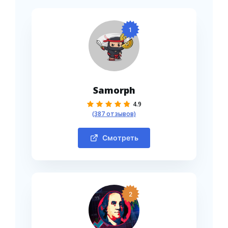
1
Samorph
4.9
(387 отзывов)
Смотреть
2