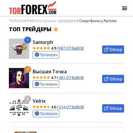
TorForex
»
Рейтинг лучших трейдеров
»
Смартфоны у Артема
ТОП ТРЕЙДЕРЫ
1
Samorph
4.9
/
387 ОТЗЫВОВ
Обзор
Проверен
2
Высшая Точка
4.7
/
281 ОТЗЫВОВ
Обзор
Проверен
3
Velrix
4.6
/
214 ОТЗЫВОВ
Обзор
Проверен