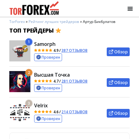
TorForex
»
Рейтинг лучших трейдеров
»
Артур Бикбулатов
ТОП ТРЕЙДЕРЫ
1
Samorph
4.9
/
387 ОТЗЫВОВ
Обзор
Проверен
2
Высшая Точка
4.7
/
281 ОТЗЫВОВ
Обзор
Проверен
3
Velrix
4.6
/
214 ОТЗЫВОВ
Обзор
Проверен