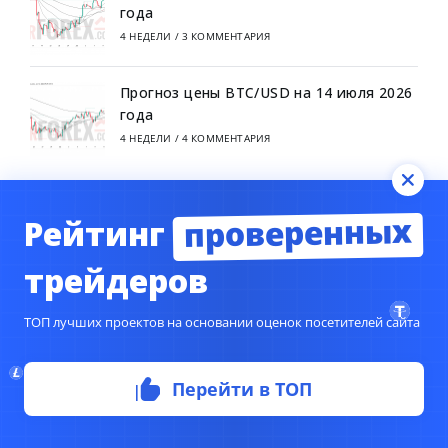
года
4 НЕДЕЛИ
/
3 КОММЕНТАРИЯ
Прогноз цены BTC/USD на 14 июля 2026
года
4 НЕДЕЛИ
/
4 КОММЕНТАРИЯ
проверенных
Рейтинг
СВЕЖИЕ КОММЕНТАРИИ
трейдеров
Aleksander Korolev
к записи
Александр Зубрицкий
ТОП лучших проектов на основании оценок посетителей сайта
Stef Gordan
к записи
Армат Нурмамбетов
Romka242
к записи
Давид Мовсесян
Перейти в ТОП