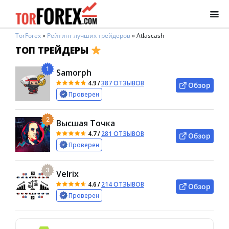
TorForex
»
Рейтинг лучших трейдеров
»
Atlascash
ТОП ТРЕЙДЕРЫ
1
Samorph
4.9
/
387 ОТЗЫВОВ
Обзор
Проверен
2
Высшая Точка
4.7
/
281 ОТЗЫВОВ
Обзор
Проверен
3
Velrix
4.6
/
214 ОТЗЫВОВ
Обзор
Проверен