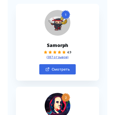
1
Samorph
4.9
(387 отзывов)
Смотреть
2