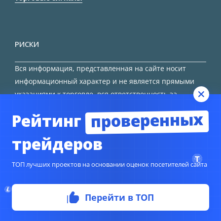
РИСКИ
Вся информация, представленная на сайте носит
информационный характер и не является прямыми
указаниями к торговле, вся ответственность за
принятие решения остается за трейдером.
проверенных
Рейтинг
HTML карта сайта
трейдеров
ТОП лучших проектов на основании оценок посетителей сайта
© Copyright 2024
TORFOREX.COM
Перейти в ТОП