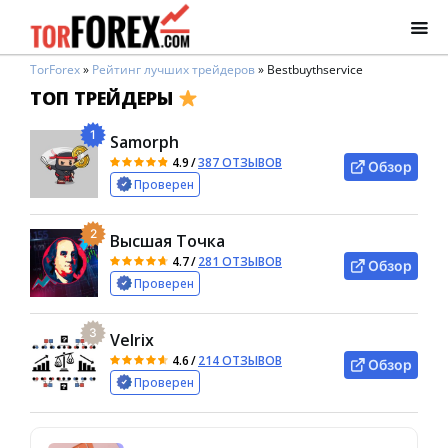
TorForex
»
Рейтинг лучших трейдеров
»
Bestbuythservice
ТОП ТРЕЙДЕРЫ
1
Samorph
4.9
/
387 ОТЗЫВОВ
Обзор
Проверен
2
Высшая Точка
4.7
/
281 ОТЗЫВОВ
Обзор
Проверен
3
Velrix
4.6
/
214 ОТЗЫВОВ
Обзор
Проверен