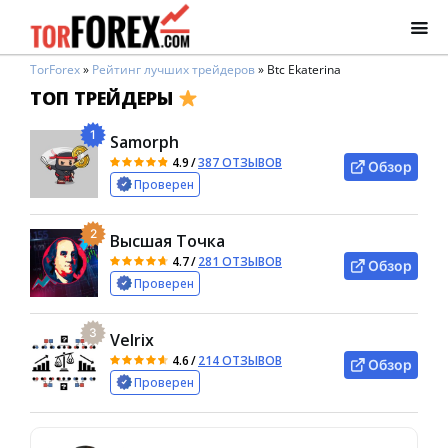
TorForex
»
Рейтинг лучших трейдеров
»
Btc Ekaterina
ТОП ТРЕЙДЕРЫ
1
Samorph
4.9
/
387 ОТЗЫВОВ
Обзор
Проверен
2
Высшая Точка
4.7
/
281 ОТЗЫВОВ
Обзор
Проверен
3
Velrix
4.6
/
214 ОТЗЫВОВ
Обзор
Проверен