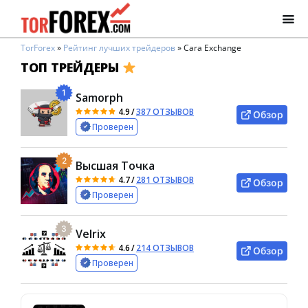
TorForex
»
Рейтинг лучших трейдеров
»
Cara Exchange
ТОП ТРЕЙДЕРЫ
1
Samorph
4.9
/
387 ОТЗЫВОВ
Обзор
Проверен
2
Высшая Точка
4.7
/
281 ОТЗЫВОВ
Обзор
Проверен
3
Velrix
4.6
/
214 ОТЗЫВОВ
Обзор
Проверен