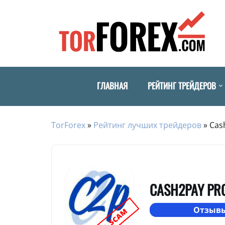
ГЛАВНАЯ
РЕЙТИНГ ТРЕЙДЕРОВ
TorForex
»
Рейтинг лучших трейдеров
»
Cas
CASH2PAY PR
Отзывы
SCAM