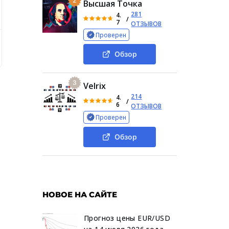
2
Высшая Точка
281
4.
/
7
ОТЗЫВОВ
Проверен
собой Cash2Pay
Функциональность сайта
Условия о
Обзор
3
Velrix
214
4.
/
6
ОТЗЫВОВ
Проверен
Обзор
НОВОЕ НА САЙТЕ
Прогноз цены EUR/USD