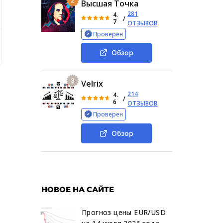
2
Высшая Точка
281
4.
/
7
ОТЗЫВОВ
Проверен
базе»
Деятельность курсов Coinbase Earn
Стоимость у
Обзор
3
Velrix
214
4.
/
6
ОТЗЫВОВ
Проверен
Обзор
НОВОЕ НА САЙТЕ
Прогноз цены EUR/USD