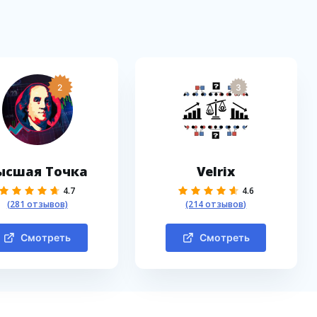
2
3
ысшая Точка
Velrix
4.7
4.6
(281 отзывов)
(214 отзывов)
Смотреть
Смотреть