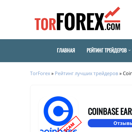
ГЛАВНАЯ
РЕЙТИНГ ТРЕЙДЕРОВ
TorForex
»
Рейтинг лучших трейдеров
»
Coi
COINBASE EA
Отзывы
SCAM