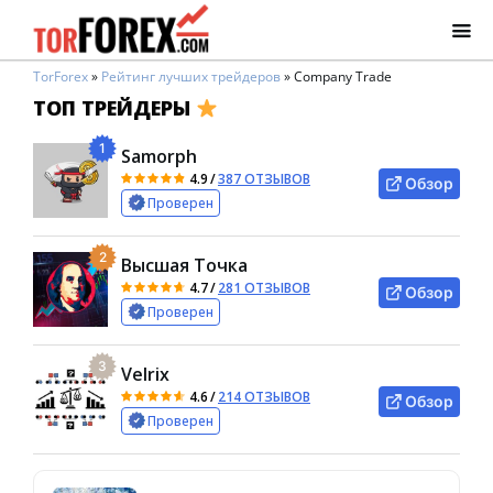
TorForex
»
Рейтинг лучших трейдеров
»
Company Trade
ТОП ТРЕЙДЕРЫ
1
Samorph
4.9
/
387 ОТЗЫВОВ
Обзор
Проверен
2
Высшая Точка
4.7
/
281 ОТЗЫВОВ
Обзор
Проверен
3
Velrix
4.6
/
214 ОТЗЫВОВ
Обзор
Проверен