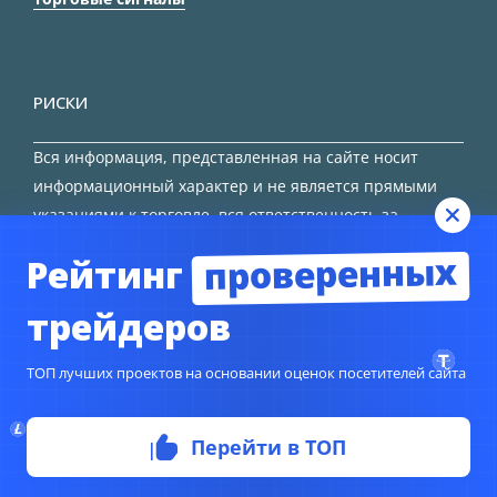
РИСКИ
Вся информация, представленная на сайте носит
информационный характер и не является прямыми
указаниями к торговле, вся ответственность за
принятие решения остается за трейдером.
проверенных
Рейтинг
HTML карта сайта
трейдеров
ТОП лучших проектов на основании оценок посетителей сайта
© Copyright 2024
TORFOREX.COM
Перейти в ТОП