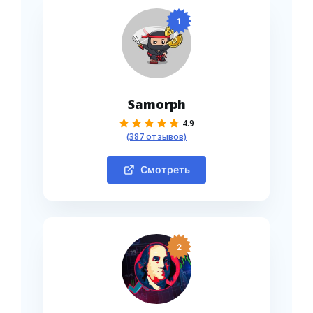
1
Samorph
4.9
(387 отзывов)
Смотреть
2