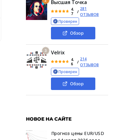
2
Высшая Точка
281
4.
/
7
ОТЗЫВОВ
Проверен
и реальных отзывов о «Криптовалюты Трейд Финанс»
Дея
Обзор
3
Velrix
214
4.
/
6
ОТЗЫВОВ
Проверен
Обзор
НОВОЕ НА САЙТЕ
Прогноз цены EUR/USD