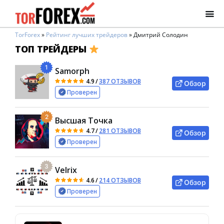
TorForex
»
Рейтинг лучших трейдеров
»
Дмитрий Солодин
ТОП ТРЕЙДЕРЫ
1
Samorph
4.9
/
387 ОТЗЫВОВ
Обзор
Проверен
2
Высшая Точка
4.7
/
281 ОТЗЫВОВ
Обзор
Проверен
3
Velrix
4.6
/
214 ОТЗЫВОВ
Обзор
Проверен