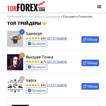
TorForex
»
Рейтинг лучших трейдеров
»
Елизавета Романова
ТОП ТРЕЙДЕРЫ
1
Samorph
4.9
/
387 ОТЗЫВОВ
Обзор
Проверен
2
Высшая Точка
4.7
/
281 ОТЗЫВОВ
Обзор
Проверен
3
Velrix
4.6
/
214 ОТЗЫВОВ
Обзор
Проверен