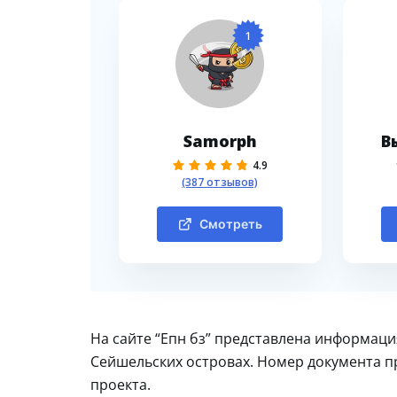
1
Samorph
В
4.9
(387 отзывов)
Смотреть
На сайте “Епн бз” представлена информаци
Сейшельских островах. Номер документа пр
проекта.