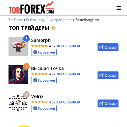
TorForex
»
Рейтинг лучших трейдеров
»
Fastchange me
ТОП ТРЕЙДЕРЫ
1
Samorph
4.9
/
387 ОТЗЫВОВ
Обзор
Проверен
2
Высшая Точка
4.7
/
281 ОТЗЫВОВ
Обзор
Проверен
3
Velrix
4.6
/
214 ОТЗЫВОВ
Обзор
Проверен