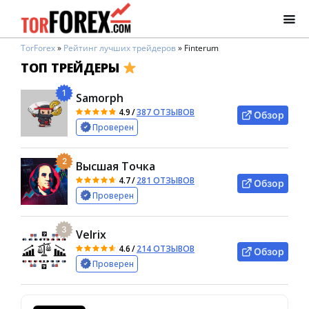
TorForex
»
Рейтинг лучших трейдеров
»
Finterum
ТОП ТРЕЙДЕРЫ
1
Samorph
4.9
/
387 ОТЗЫВОВ
Обзор
Проверен
2
Высшая Точка
4.7
/
281 ОТЗЫВОВ
Обзор
Проверен
3
Velrix
4.6
/
214 ОТЗЫВОВ
Обзор
Проверен