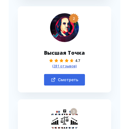
2
Высшая Точка
4.7
(281 отзывов)
Смотреть
3