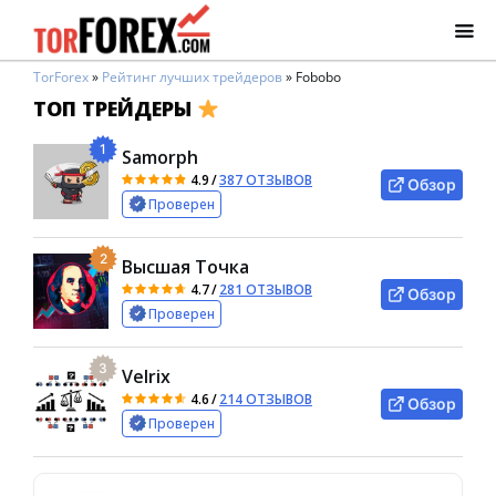
TorForex
»
Рейтинг лучших трейдеров
»
Fobobo
ТОП ТРЕЙДЕРЫ
1
Samorph
4.9
/
387 ОТЗЫВОВ
Обзор
Проверен
2
Высшая Точка
4.7
/
281 ОТЗЫВОВ
Обзор
Проверен
3
Velrix
4.6
/
214 ОТЗЫВОВ
Обзор
Проверен