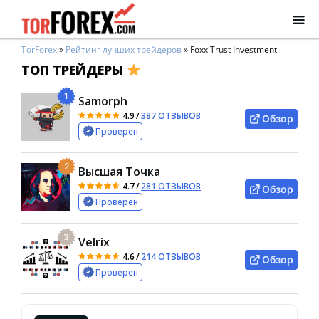
TorForex
»
Рейтинг лучших трейдеров
»
Foxx Trust Investment
ТОП ТРЕЙДЕРЫ
1
Samorph
4.9
/
387 ОТЗЫВОВ
Обзор
Проверен
2
Высшая Точка
4.7
/
281 ОТЗЫВОВ
Обзор
Проверен
3
Velrix
4.6
/
214 ОТЗЫВОВ
Обзор
Проверен