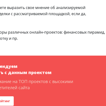
аете выразить свое мнение об анализируемой
делки с рассматриваемой площадкой, если да,
боры различных онлайн-проектов: финансовых пирамид,
отку и пр.
мендуем
ь с данным проектом
мание на ТОП проектов с высокими
тителей сайта
ейтинг