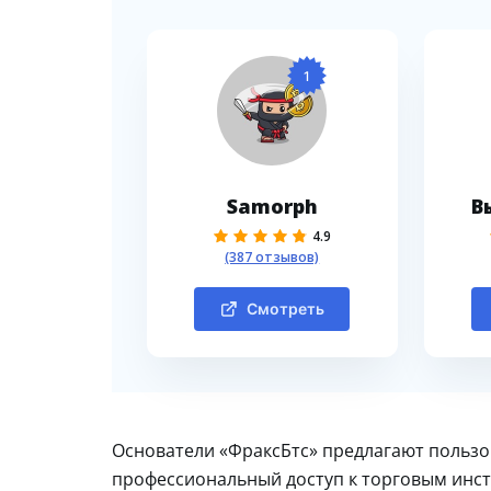
1
Samorph
В
4.9
(387 отзывов)
Смотреть
Основатели «ФраксБтс» предлагают польз
профессиональный доступ к торговым инс