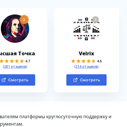
2
3
ысшая Точка
Velrix
4.7
4.6
(281 отзывов)
(214 отзывов)
Смотреть
Смотреть
ователям платформы круглосуточную поддержку и
трументам.