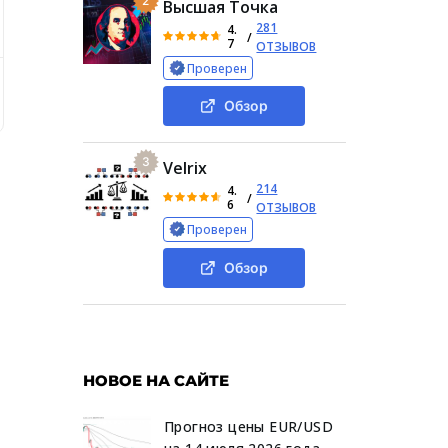
2
Высшая Точка
281
4.
/
7
ОТЗЫВОВ
Проверен
ателей о «ФраксБтс»
Обзор условий работы с Frax Btc
Обзор
3
Velrix
214
4.
/
6
ОТЗЫВОВ
Проверен
Обзор
НОВОЕ НА САЙТЕ
Прогноз цены EUR/USD