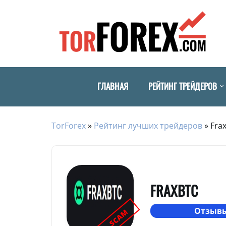
ГЛАВНАЯ
РЕЙТИНГ ТРЕЙДЕРОВ
TorForex
»
Рейтинг лучших трейдеров
»
Fra
FRAXBTC
Отзывы
SCAM