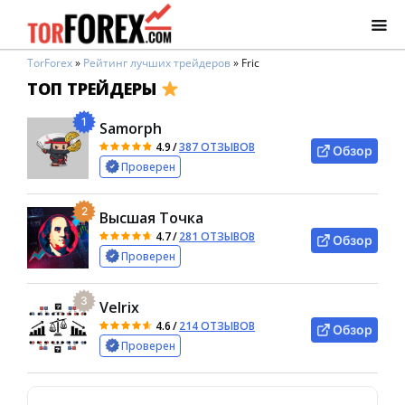
TorForex
»
Рейтинг лучших трейдеров
»
Fric
ТОП ТРЕЙДЕРЫ
1
Samorph
4.9
/
387 ОТЗЫВОВ
Обзор
Проверен
2
Высшая Точка
4.7
/
281 ОТЗЫВОВ
Обзор
Проверен
3
Velrix
4.6
/
214 ОТЗЫВОВ
Обзор
Проверен