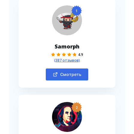
1
Samorph
4.9
(387 отзывов)
Смотреть
2