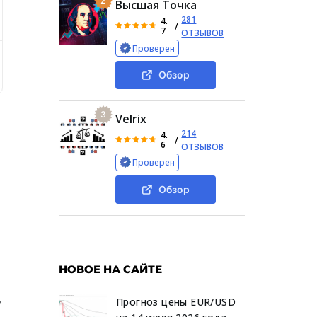
2
Высшая Точка
281
4.
/
7
ОТЗЫВОВ
Проверен
oin
Особенности работы платформы Гамбиткоин орг
Обзор
3
Velrix
214
4.
/
6
ОТЗЫВОВ
Проверен
Обзор
и
НОВОЕ НА САЙТЕ
г
Прогноз цены EUR/USD