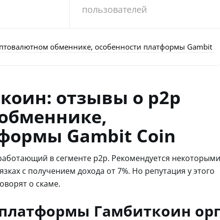
пользователей
птовалютном обменнике, особенности платформы Gambit C
коин: отзывы о p2p
обменнике,
формы Gambit Coin
работающий в сегменте p2p. Рекомендуется некоторым
зках с получением дохода от 7%. Но репутация у этого
оворят о скаме.
 платформы Гамбиткоин ор