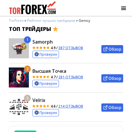
TorForex
»
Рейтинг лучших трейдеров
»
Gemcy
ТОП ТРЕЙДЕРЫ
1
Samorph
4.9
/
387 ОТЗЫВОВ
Обзор
Проверен
2
Высшая Точка
4.7
/
281 ОТЗЫВОВ
Обзор
Проверен
3
Velrix
4.6
/
214 ОТЗЫВОВ
Обзор
Проверен