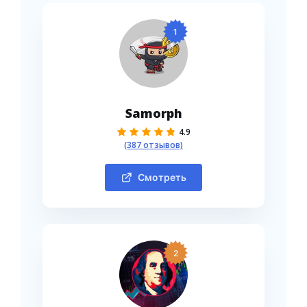
1
Samorph
4.9
(387 отзывов)
Смотреть
2