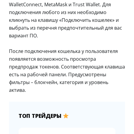
WalletConnect, MetaMask и Trust Wallet. Для
подключения любого из них необходимо
кликнуть на клавишу «Подключить кошелек» и
выбрать из перечня предпочтительный для вас
вариант ПО.
После подключения кошелька у пользователя
появляется возможность просмотра
предпродаж токенов. Соответствующая клавиша
есть на рабочей панели. Предусмотрены
фильтры – блокчейн, категория и уровень
актива.
ТОП ТРЕЙДЕРЫ