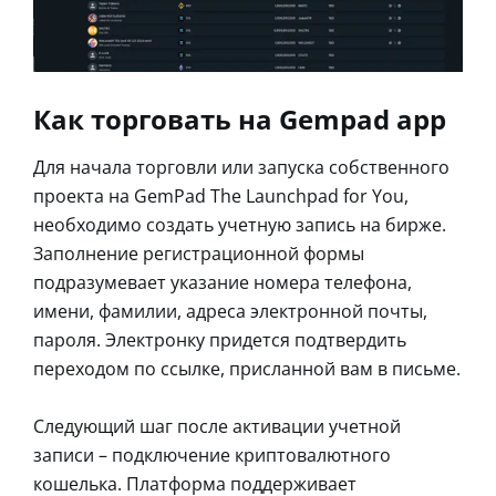
Как торговать на Gempad app
Для начала торговли или запуска собственного
проекта на GemPad The Launchpad for You,
необходимо создать учетную запись на бирже.
Заполнение регистрационной формы
подразумевает указание номера телефона,
имени, фамилии, адреса электронной почты,
пароля. Электронку придется подтвердить
переходом по ссылке, присланной вам в письме.
Следующий шаг после активации учетной
записи – подключение криптовалютного
кошелька. Платформа поддерживает