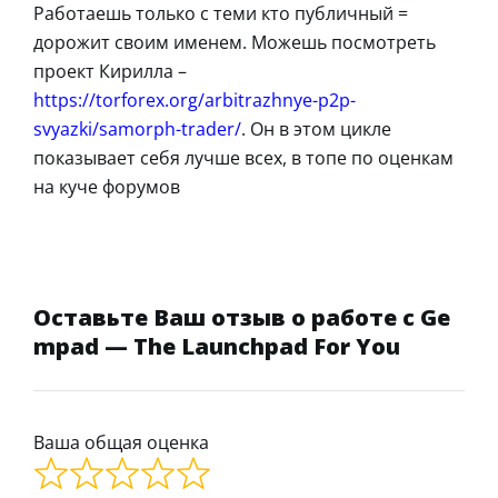
Работаешь только с теми кто публичный =
дорожит своим именем. Можешь посмотреть
проект Кирилла –
https://torforex.org/arbitrazhnye-p2p-
svyazki/samorph-trader/
. Он в этом цикле
показывает себя лучше всех, в топе по оценкам
на куче форумов
Оставьте Ваш отзыв о работе с Ge
mpad — The Launchpad For You
Ваша общая оценка