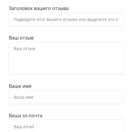
Заголовок вашего отзыва
Ваш отзыв
Ваше имя
Ваша эл.почта