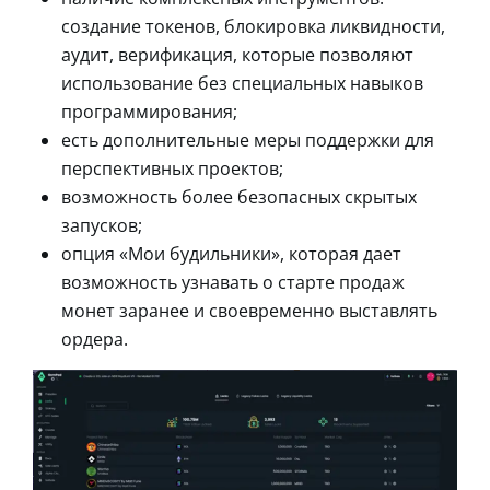
создание токенов, блокировка ликвидности,
аудит, верификация, которые позволяют
использование без специальных навыков
программирования;
есть дополнительные меры поддержки для
перспективных проектов;
возможность более безопасных скрытых
запусков;
опция «Мои будильники», которая дает
возможность узнавать о старте продаж
монет заранее и своевременно выставлять
ордера.