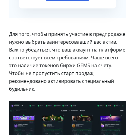
Для того, чтобы принять участие в предпродаже
нужно выбрать заинтересовавший вас актив.
Важно убедиться, что ваш аккаунт на платформе
соответствует всем требованиям. Чаще всего
это наличие токенов биржи GEMS на счету.
Чтобы не пропустить старт продаж,
рекомендовано активировать специальный
будильник.