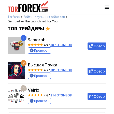
TorForex
»
Рейтинг лучших трейдеров
»
Gempad — The Launchpad For You
ТОП ТРЕЙДЕРЫ
1
Samorph
4.9
/
387 ОТЗЫВОВ
Обзор
Проверен
2
Высшая Точка
4.7
/
281 ОТЗЫВОВ
Обзор
Проверен
3
Velrix
4.6
/
214 ОТЗЫВОВ
Обзор
Проверен