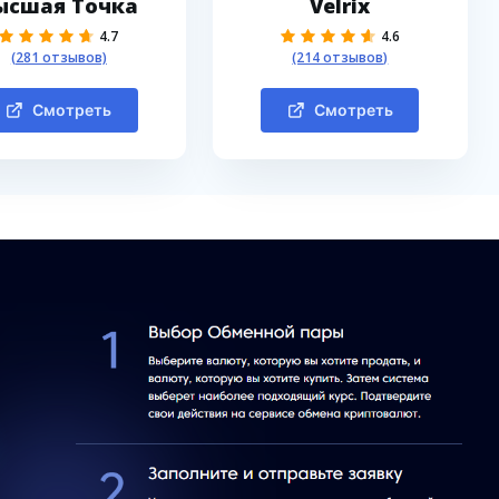
ысшая Точка
Velrix
4.7
4.6
(281 отзывов)
(214 отзывов)
Смотреть
Смотреть