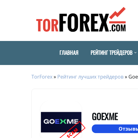
ГЛАВНАЯ
РЕЙТИНГ ТРЕЙДЕРОВ
TorForex
»
Рейтинг лучших трейдеров
»
Go
GOEXME
Отзывы
SCAM