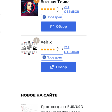
2
Высшая Точка
281
4.
/
7
ОТЗЫВОВ
Проверен
я информация о криптовалютном обменнике Goexme Io
Обзор
3
Velrix
214
4.
/
6
ОТЗЫВОВ
Проверен
Обзор
НОВОЕ НА САЙТЕ
Прогноз цены EUR/USD