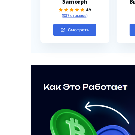
Samorph
В
4.9
(387 отзывов)
Смотреть