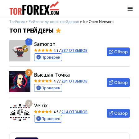
TorForex
»
Рейтинг лучших трейдеров
»
Ice Open Network
ТОП ТРЕЙДЕРЫ
1
Samorph
4.9
/
387 ОТЗЫВОВ
Обзор
Проверен
2
Высшая Точка
4.7
/
281 ОТЗЫВОВ
Обзор
Проверен
3
Velrix
4.6
/
214 ОТЗЫВОВ
Обзор
Проверен