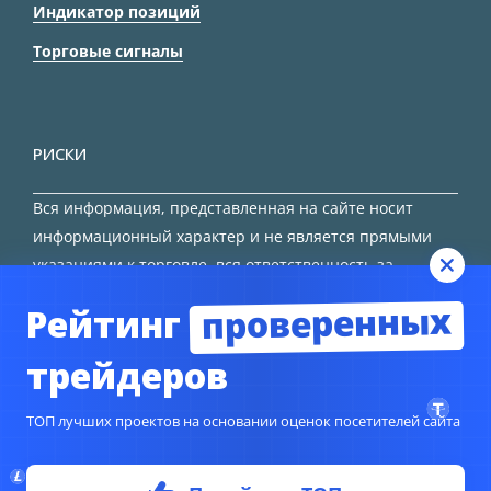
Индикатор позиций
Торговые сигналы
РИСКИ
Вся информация, представленная на сайте носит
информационный характер и не является прямыми
указаниями к торговле, вся ответственность за
принятие решения остается за трейдером.
проверенных
Рейтинг
HTML карта сайта
трейдеров
ТОП лучших проектов на основании оценок посетителей сайта
© Copyright 2024
TORFOREX.COM