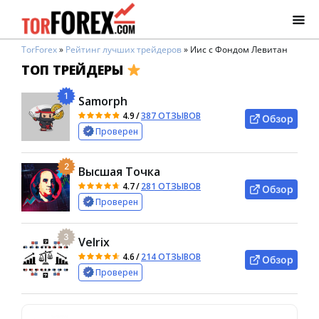
TorForex
»
Рейтинг лучших трейдеров
»
Иис с Фондом Левитан
ТОП ТРЕЙДЕРЫ
1
Samorph
4.9
/
387 ОТЗЫВОВ
Обзор
Проверен
2
Высшая Точка
4.7
/
281 ОТЗЫВОВ
Обзор
Проверен
3
Velrix
4.6
/
214 ОТЗЫВОВ
Обзор
Проверен