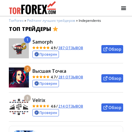
TorForex
»
Рейтинг лучших трейдеров
»
Independents
ТОП ТРЕЙДЕРЫ
1
Samorph
4.9
/
387 ОТЗЫВОВ
Обзор
Проверен
2
Высшая Точка
4.7
/
281 ОТЗЫВОВ
Обзор
Проверен
3
Velrix
4.6
/
214 ОТЗЫВОВ
Обзор
Проверен