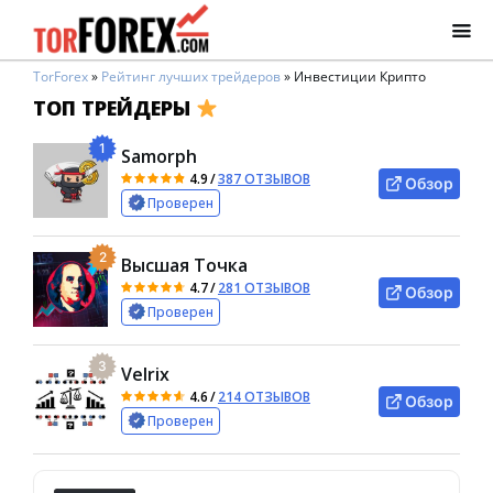
TorForex
»
Рейтинг лучших трейдеров
»
Инвестиции Крипто
ТОП ТРЕЙДЕРЫ
1
Samorph
4.9
/
387 ОТЗЫВОВ
Обзор
Проверен
2
Высшая Точка
4.7
/
281 ОТЗЫВОВ
Обзор
Проверен
3
Velrix
4.6
/
214 ОТЗЫВОВ
Обзор
Проверен